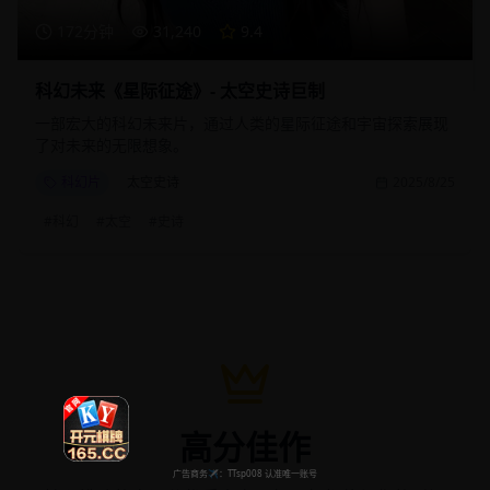
172分钟
31,240
9.4
科幻未来《星际征途》- 太空史诗巨制
一部宏大的科幻未来片，通过人类的星际征途和宇宙探索展现
了对未来的无限想象。
科幻片
太空史诗
2025/8/25
#
科幻
#
太空
#
史诗
高分佳作