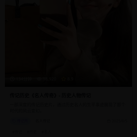
134分钟
18,920
8.9
传记历史《名人传奇》- 历史人物传记
一部深度的传记历史片，通过历史名人的生平事迹展现了那个
时代的风云变幻。
传记片
名人传记
2025/8/5
#
传记
#
历史
#
名人