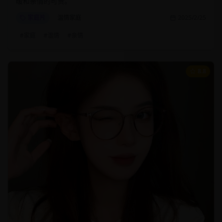
暖和亲情的可贵。
家庭片
温情家庭
2025/2/25
#
家庭
#
温情
#
亲情
8.8