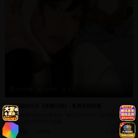
125分钟
23,450
9.1
热门动作大片《英雄归来》- 免费在线观看
一部制作精良的动作冒险片，融合了传统武侠元素与现代特效
技术，为观众带来视觉盛宴。
动作片
武侠冒险
2025/1/20