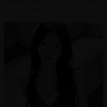
文艺片
现实主义
2025/8/20
#
文艺
#
纪实
#
现实
9.4