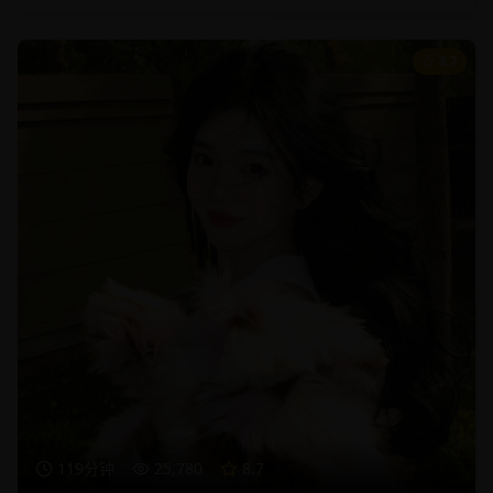
8.7
119分钟
25,780
8.7