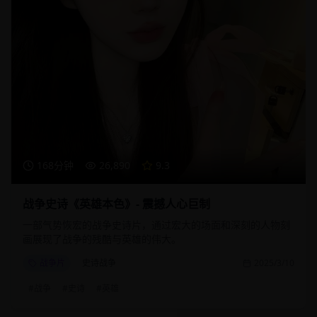
168分钟
26,890
9.3
战争史诗《英雄本色》- 震撼人心巨制
一部气势恢宏的战争史诗片，通过宏大的场面和深刻的人物刻
画展现了战争的残酷与英雄的伟大。
战争片
史诗战争
2025/3/10
#
战争
#
史诗
#
英雄