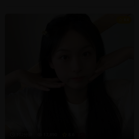
8.6
102分钟
17,890
8.6